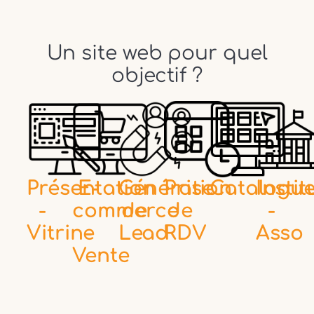
Un site web pour quel
objectif ?
Présentation
E-
Génération
Prise
Catalogu
Instit
-
commerce
de
de
-
Vitrine
-
Lead
RDV
Asso
Vente