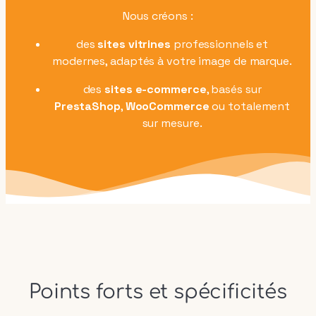
Nous créons :
des
sites vitrines
professionnels et
modernes, adaptés à votre image de marque.
des
sites e-commerce
, basés sur
PrestaShop
,
WooCommerce
ou totalement
sur mesure.
Points forts et spécificités