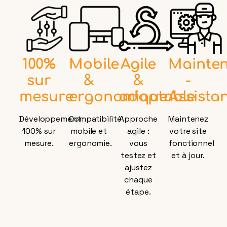
100%
Mobile
Agile
Mainte
sur
&
&
-
mesure
ergonomique
adaptable
Assista
Développement
Compatibilité
Approche
Maintenez
100% sur
mobile et
agile :
votre site
mesure.
ergonomie.
vous
fonctionnel
testez et
et à jour.
ajustez
chaque
étape.