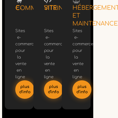
HÉBERGEMEN
E-COMMERCE
SITE VITRINE
ET
MAINTENANCE
Sites
Sites
Sites
e-
e-
e-
commerce
commerce
commerce
pour
pour
pour
la
la
la
vente
vente
vente
en
en
en
ligne
ligne
ligne
plus
plus
plus
d'info
d'info
d'info