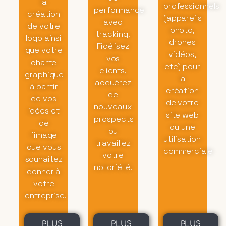
la
professionnels
performance
création
(appareils
avec
de votre
photo,
tracking.
logo ainsi
drones
Fidélisez
que votre
vidéos,
vos
charte
etc) pour
clients,
graphique
la
acquérez
à partir
création
de
de vos
de votre
nouveaux
idées et
site web
prospects
de
ou une
ou
l’image
utilisation
travaillez
que vous
commerciale
votre
souhaitez
notoriété.
donner à
votre
entreprise.
PLUS
PLUS
PLUS