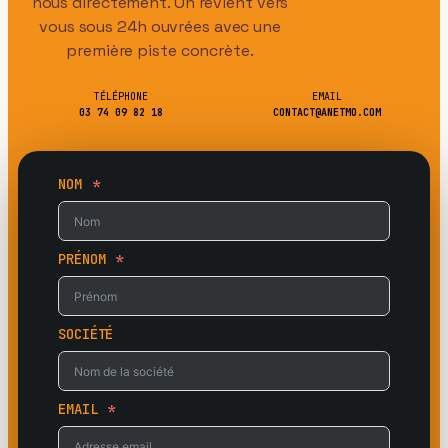
nous directement. On revient vers
vous sous 24h ouvrées avec une
première piste concrète.
TÉLÉPHONE
EMAIL
03 74 09 82 18
CONTACT@ANETMO.COM
NOM
PRÉNOM
SOCIÉTÉ
EMAIL