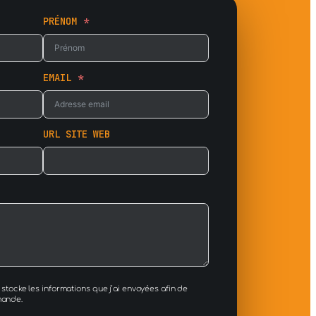
PRÉNOM
EMAIL
URL SITE WEB
stocke les informations que j’ai envoyées afin de
mande.