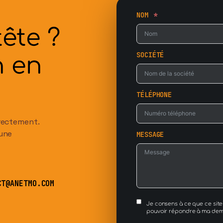
NOM
tête ?
SOCIÉTÉ
n en
TÉLÉPHONE
irectement.
 une
MESSAGE
CT@ANETMO.COM
Je consens à ce que ce site 
pouvoir répondre à ma de