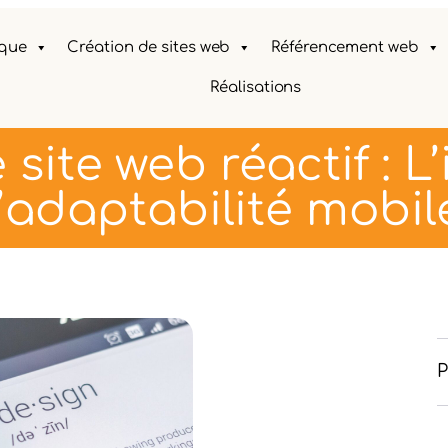
ique
Création de sites web
Référencement web
Réalisations
site web réactif : 
l’adaptabilité mobil
P